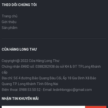
THEO DÕI CHÚNG TÔI
Trang chủ
Giới thiệu
Sản phẩm
CỬA HÀNG LONG THƯ
Copyright@ 2022 Cửa Hàng Long Thư
Chứng nhận ĐKKD số: 0388282938 do sở KH & ĐT TP.Long Khánh
cấp
Địa chỉ: Số 4 đường Bảo Quang Bàu Cối, Ấp 18 Gia Đình Xã Bảo
Quang TP. Long Khánh Tỉnh Đồng Nai
Điện thoại:
0988.53.50.52
- Email:
ledinhlongpc@gmail.com
NHẬN TIN KHUYẾN MÃI