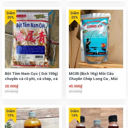
Bột Tôm Nam Cực ( Gói 150g)
MC05 (Bịch 1Kg) Mồi Câu
chuyên cá rô phi, cá chép, cá
Chuyên Chép Long Ca , Mùi
trôi, cá diếc
Thơm Đặc Trưng Thu Hút Cá
28.000₫
45.000₫
nhanh
35.000₫
60.000₫