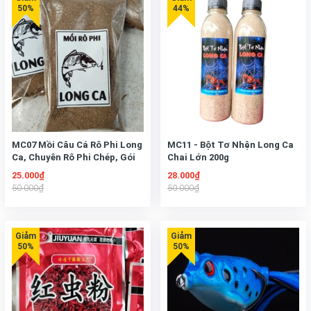
MC07 Mồi Câu Cá Rô Phi Long
MC11 - Bột Tơ Nhện Long Ca
Ca, Chuyên Rô Phi Chép, Gói
Chai Lớn 200g
250g
25.000₫
28.000₫
50.000₫
50.000₫