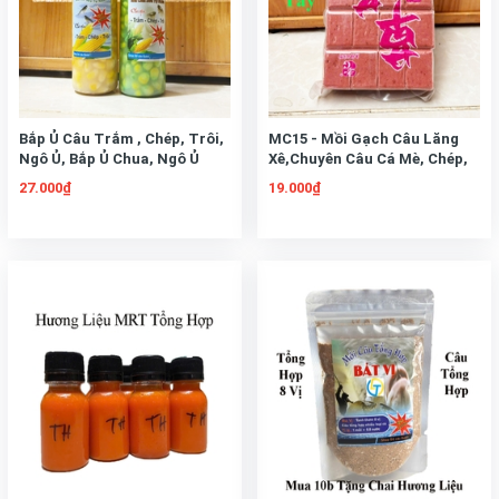
Bắp Ủ Câu Trắm , Chép, Trôi,
MC15 - Mồi Gạch Câu Lăng
Ngô Ủ, Bắp Ủ Chua, Ngô Ủ
Xê,Chuyên Câu Cá Mè, Chép,
Thơm
Trôi, Thời Gian Tan Mồi 3h
27.000₫
19.000₫