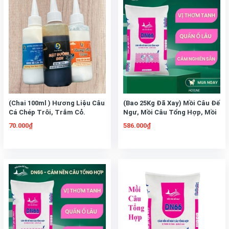
(Chai 100ml ) Hương Liệu Câu
(Bao 25Kg Đã Xay) Mồi Câu Đế
Cá Chép Trôi, Trắm Cỏ.
Ngư, Mồi Câu Tổng Hợp, Mồi
Tương Sữa Thơm, Hương
Câu Chép, Mồi Câu Rô Phi
70.000₫
586.000₫
Sữa Non, Mật Đường Đen