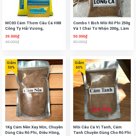
MC03 Cám Thơm Câu Cá H88
Combo 1 Bịch Mồi Rô Phi 250g
Công Ty Hải Vương,
Và 1 Chai Tơ Nhện 200g, Làm
mồi vuốt câu Cá
39.000₫
50.000₫
45.000₫
80.000₫
1Kg Cám Nền Xay Mịn, Chuyên
Mồi Câu Cá Vị Tanh, Cám
Dùng Câu Rô Phi, Điêu Hồng,
Tanh Chuyên Dùng Cho Rô Phi