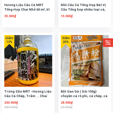
Hương Liệu Câu Cá MRT
Mồi Câu Cá Tổng Hợp Bát Vị
Tổng Hợp Chai Nhỏ 60 ml ,Vị
Câu Tổng hợp nhiều loại cá,
Thơm Chua Béo (Dành Tặng
Gói 200g
35.000₫
15.000₫
kèm khi mua 10 bịch mồi tổng
hợp bát vị)
Trứng Sữa MRT -Hương Liệu
Bột Gan Gà ( Gói 150g)
Câu Cá Chép, Trắm ... Chai
chuyên cá rô phi, cá chép, cá
Lớn 500ml và Chai Nhỏ 60 ml
trôi, cá diếc
330.000₫
28.000₫
380.000₫
35.000₫