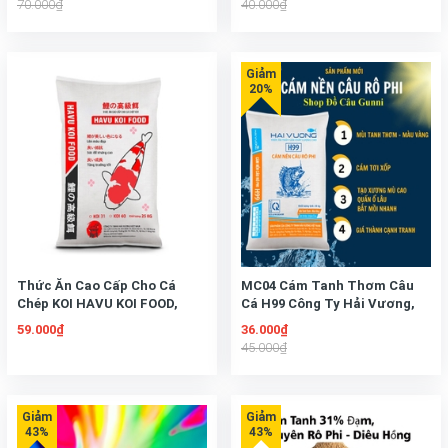
70.000₫
40.000₫
Thức Ăn Cao Cấp Cho Cá
MC04 Cám Tanh Thơm Câu
Chép KOI HAVU KOI FOOD,
Cá H99 Công Ty Hải Vương,
Tăng Trưởng, Lên Màu, Sức
59.000₫
36.000₫
Đề Kháng Cao
45.000₫