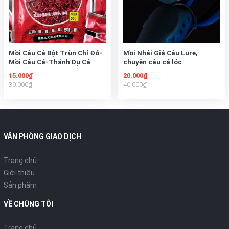
Mồi Câu Cá Bột Trùn Chỉ Đỏ-
Mồi Nhái Giả Câu Lure,
Mồi Câu Cá-Thánh Dụ Cá
chuyên câu cá lóc
15.000₫
20.000₫
30.000₫
40.000₫
VĂN PHÒNG GIAO DỊCH
Trang chủ
Giới thiệu
Sản phẩm
VỀ CHÚNG TÔI
Trang chủ