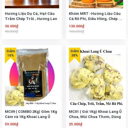
Hương Liệu Dụ Cá, Hạt Câu
Khóm MRT -Hương Liệu Câu
Trắm Chép Trôi , Hương Lan
Cá Rô Phi, Diêu Hồng, Chép ...
Tỏa Nhanh, Dẫn Dụ Cá Quấn Ổ
Chai Lớn 250ml và Chai Nhỏ
30.000₫
130.000₫
50 ml
45.000₫
160.000₫
MC09 ( COMBO 2Kg) Gồm 1Kg
MC01 ( Gói 1Kg) Khoai Lang Ủ
Cám và 1Kg Khoai Lang Ủ
Chua, Mùi Chua Thơm, Dùng
Chua Dùng Câu Chép Trôi Mè,
Câu Chép Trôi Mè, Trắm, Rô
59.000₫
25.000₫
Trắm, Rô Phi.. Cực Nhạy
Phi.. Cực Nhạy