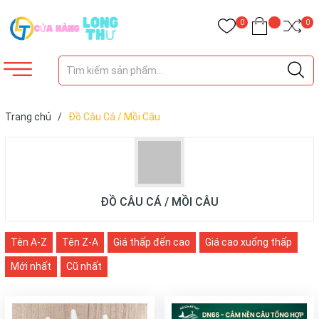
0
0
Trang chủ
/
Đồ Câu Cá / Mồi Câu
ĐỒ CÂU CÁ / MỒI CÂU
Tên A-Z
Tên Z-A
Giá thấp đến cao
Giá cao xuống thấp
Mới nhất
Cũ nhất