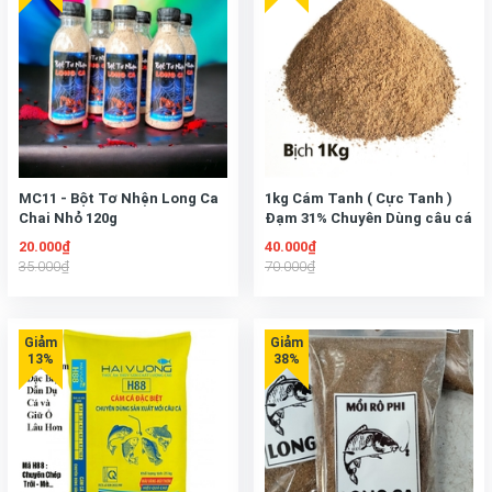
MC11 - Bột Tơ Nhện Long Ca
1kg Cám Tanh ( Cực Tanh )
Chai Nhỏ 120g
Đạm 31% Chuyên Dùng câu cá
rô phi diêu hồng
20.000₫
40.000₫
35.000₫
70.000₫