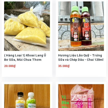
( Hàng Loại 1) Khoai Lang Ủ
Hương Liệu Lão Quỹ - Trứng
Bơ Sữa, Mùi Chua Thơm
Sữa và Chép Dâu - Chai 120ml
Hương Bơ và Sữa. Dùng Câu
- Hương liệu chuyên câu cá
20.000₫
35.000₫
Chép Trôi, Rô Phi
Chép