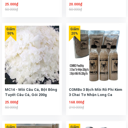
Trắm, Chép, Tra
Lớn, Gói 300g
25.000₫
20.000₫
50.000₫
50.000₫
MC14 - Mồi Câu Cá, Bột Bông
COMBo 3 Bịch Mồi Rô Phi Kèm
Tuyết Câu Cá, Gói 200g
3 Chai Tơ Nhện Long Ca
25.000₫
168.000₫
50.000₫
210.000₫