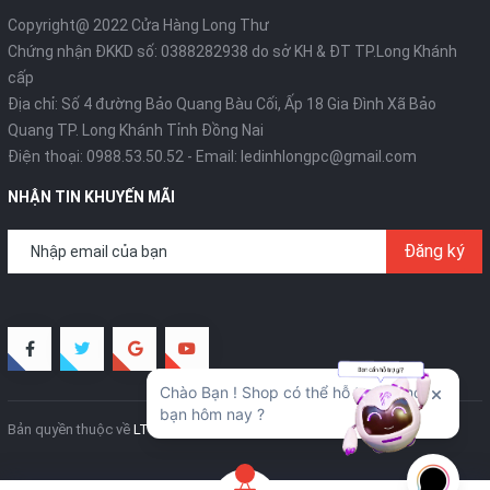
Copyright@ 2022 Cửa Hàng Long Thư
Chứng nhận ĐKKD số: 0388282938 do sở KH & ĐT TP.Long Khánh
cấp
Địa chỉ: Số 4 đường Bảo Quang Bàu Cối, Ấp 18 Gia Đình Xã Bảo
Quang TP. Long Khánh Tỉnh Đồng Nai
Điện thoại:
0988.53.50.52
- Email:
ledinhlongpc@gmail.com
NHẬN TIN KHUYẾN MÃI
Đăng ký
Bản quyền thuộc về
LT Creative
Cung cấp bởi
Sapo