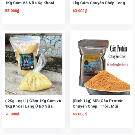
1Kg Cám Và Nữa Kg Khoai
1kg Cám Chuyên Chép Long
Lang Ủ Bơ Sữa Dùng Câu
Ca Kết Hợp Với Nữa Kí Khoai
55.000₫
63.000₫
Chép Trôi Mè, Trắm, Rô Phi..
Lang Ủ Bơ sữa Hàng Loại 1
( 2Kg Loại 1) Gồm 1Kg Cám và
(Bịch 1kg) Mồi Câu Protein
1Kg Khoai Lang Ủ Bơ Sữa
Chuyên Chép, Trôi , Mùi
Dùng Câu Chép Trôi Mè,
Thơm Đặc Trưng Không cần
70.000₫
45.000₫
Trắm, Rô Phi.. Cực Nhạy
tinh mùi