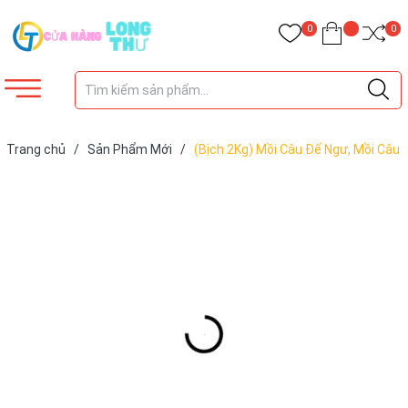
0
0
Trang chủ
/
Sản Phẩm Mới
/
(Bịch 2Kg) Mồi Câu Đế Ngư, Mồi Câu
Tổng Hợp, Mồi Câu Chép, Mồi Câu Rô Phi