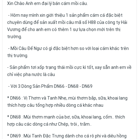
Xin Chào Anh em đại lý bán cám mồi câu.
- Hôm nay mình xin giới thiệu 1 sản phẩm cám cá đặc biệt
chuyên dùng để sản xuất mồi câu mã số H88 của công ty Hải
Vương để cho anh em có thêm 1 sự lựa chọn mới trên thị
trường.
- Mồi Câu Đế Ngư có gì đặc biệt hơn so với loại cám khác trên
thị trường.
- Sản phẩm tơi xốp trạng thái mồi cực kì tốt, xay sẵn anh em về
chỉ việc pha nước là câu
- Với 3 Dòng Sản Phẩm DN66 - DN68 - DN69
* DN66 : Vị Thơm và Tanh Nhẹ, mùi thơm bắp, sữa, khoai lang
thích hợp câu tổng hợp nhiều dòng cá khác nhau
* DN68 : Mùi thơm mạnh của bơ, sữa, khoai lang, cốm.. thích
hợp câu các dòng cá như Chép, trôi , trắm..
* DN69 : Mùi Tanh Đặc Trưng dành cho cá rô phi và diêu hồng