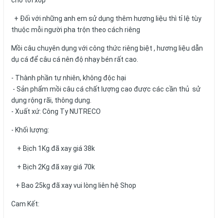
cho tơi xốp
+ Đối với những anh em sử dụng thêm hương liệu thì tỉ lệ tùy
thuộc mỗi người pha trộn theo cách riêng
Mồi câu chuyên dụng với công thức riêng biệt , hương liệu dẫn
dụ cá để câu cá nên độ nhạy bén rất cao.
- Thành phần tự nhiên, không độc hại
- Sản phẩm mồi câu cá chất lượng cao được các cần thủ sử
dụng rộng rãi, thông dụng.
- Xuất xứ: Công Ty NUTRECO
- Khối lượng:
+ Bịch 1Kg đã xay giá 38k
+ Bịch 2Kg đã xay giá 70k
+ Bao 25kg đã xay vui lòng liên hệ Shop
Cam Kết: