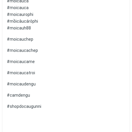
#mồicâucá
#moicauca
#moicaurophi
#mồicâucárôphi
#moicauh88
#moicauchep
#moicaucachep
#moicaucame
#moicaucatroi
#moicaudengu
#camdengu
#shopdocaugunni