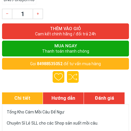
–
+
THÊM VÀO GIỎ
Cam kết chính hãng / đổi trả 24h
MUA NGAY
Thanh toán nhanh chóng
Gọi
84988535052
để tư vấn mua hàng
Chi tiết
Hướng dẫn
Đánh giá
Tổng Kho Cám Mồi Câu Đế Ngư
Chuyên Sỉ Lẻ SLL cho các Shop sản xuất mồi câu.