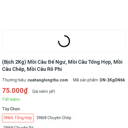
(Bịch 2Kg) Mồi Câu Đế Ngư, Mồi Câu Tổng Hợp, Mồi
Câu Chép, Mồi Câu Rô Phi
Thương hiệu:
cuahanglongthu.com
Mã sản phẩm:
DN-2KgDN66
75.000₫
Giá niêm yết:
Tiết kiệm:
Tùy Chọn:
DN66 Tổng Hợp
DN68 Chuyên Chép
DN69 Chuyên Rô