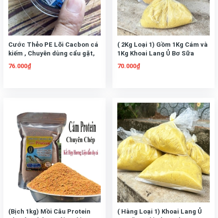
Cước Thẻo PE Lõi Cacbon cá
( 2Kg Loại 1) Gồm 1Kg Cám và
kiếm , Chuyên dùng cẩu gặt,
1Kg Khoai Lang Ủ Bơ Sữa
săn hàng, Chịu Tải Cao( Cuộn
Dùng Câu Chép Trôi Mè,
76.000₫
70.000₫
30m )
Trắm, Rô Phi.. Cực Nhạy
(Bịch 1kg) Mồi Câu Protein
( Hàng Loại 1) Khoai Lang Ủ