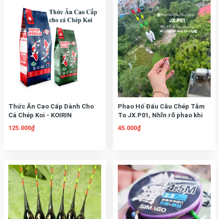
Thức Ăn Cao Cấp Dành Cho
Phao Hố Đấu Câu Chép Tăm
Cá Chép Koi - KOIRIN
To JX.P01, Nhĩn rõ phao khi
câu xa,
125.000₫
45.000₫