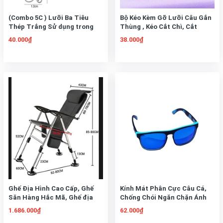
(Combo 5C ) Lưỡi Ba Tiêu
Bộ Kéo Kèm Gỡ Lưỡi Câu Gắn
Thép Trắng Sử dụng trong
Thùng , Kéo Cắt Chì, Cắt
câu Lure cá Lóc, Chẽm...
Trục, Cắt Thẻo, Siêu Bén,
40.000₫
38.000₫
Siêu Bén
Ghế Địa Hình Cao Cấp, Ghế
Kính Mát Phân Cực Câu Cá,
Săn Hàng Hắc Mã, Ghế địa
Chống Chói Ngăn Chặn Ánh
hình
Sáng Phản Chiếu, Kính
1.686.000₫
62.000₫
Simano