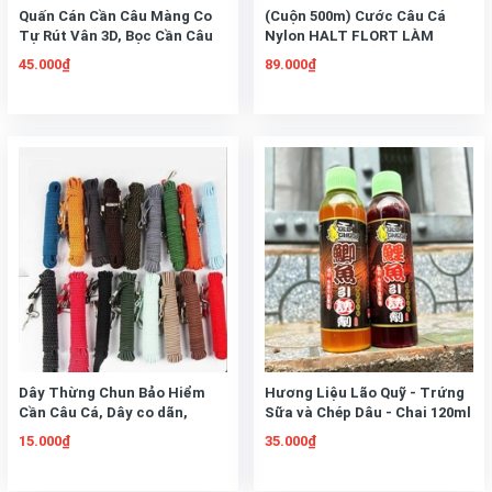
Quấn Cán Cần Câu Màng Co
(Cuộn 500m) Cước Câu Cá
Tự Rút Vân 3D, Bọc Cần Câu
Nylon HALT FLORT LÀM
Cao Su, Cuấn Cán Cần Tự Rút
TRỤC, LÀM THẺO,
45.000₫
89.000₫
Có Vòng Chống Trôi Cần,
Chống Trơn Trượt
Dây Thừng Chun Bảo Hiểm
Hương Liệu Lão Quỹ - Trứng
Cần Câu Cá, Dây co dãn,
Sữa và Chép Dâu - Chai 120ml
Chiều dài Dây lúc chưa dãn
- Hương liệu chuyên câu cá
15.000₫
35.000₫
Chép