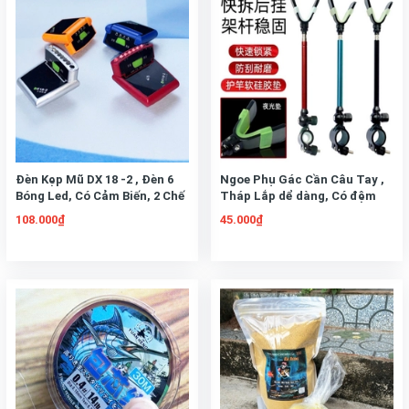
Đèn Kẹp Mũ DX 18 -2 , Đèn 6
Ngoe Phụ Gác Cần Câu Tay ,
Bóng Led, Có Cảm Biến, 2 Chế
Tháp Lắp dể dàng, Có đệm
Độ Sáng Sử Dụng Câu Đêm
cao su chống trượt Tăng
108.000₫
45.000₫
giảm chiều dài