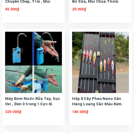
Chuyên Chép, Trôi , Mùi
Bơ Sữa, Mùi Chua Thơm
Thơm Đặc Trưng Không cần
Hương Bơ và Sữa. Dùng Câu
45.000₫
20.000₫
tinh mùi
Chép Trôi, Rô Phi
Máy Bơm Nước Rửa Tay, Sục
Hộp 8 Cây Phao Nano Săn
Oxi , Đèn 3 trong 1 Cực Kì
Hàng Loang Sắc Màu Kèm
Tiện Lợi
Hộp Đựng
329.000₫
186.000₫