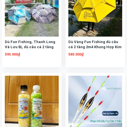
Dù Fun Fishing, Thanh Long
Dù Vàng Fun Fishing dù câu
Và Lưu Bị, dù câu cá 2 tầng
cá 2 tầng 2m4 Khung Hợp Kim
2m4 Khung Hợp Kim Cao Cấp,
Cao Cấp, Có Chân Neo Gió
595.000₫
580.000₫
Có Chân Neo Gió