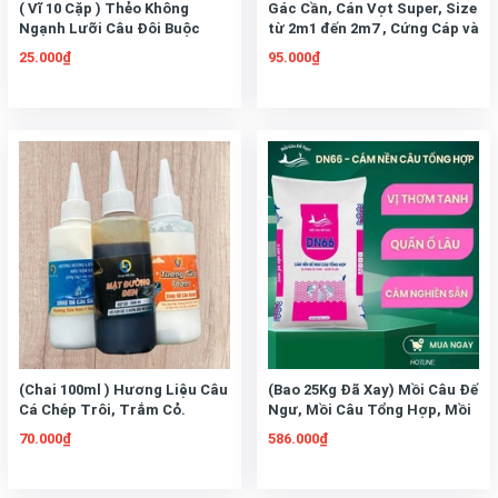
( Vĩ 10 Cặp ) Thẻo Không
Gác Cần, Cán Vợt Super, Size
Ngạnh Lưỡi Câu Đôi Buộc
từ 2m1 đến 2m7 , Cứng Cáp và
Sẵn 3260
Nhẹ Nhàng
25.000₫
95.000₫
(Chai 100ml ) Hương Liệu Câu
(Bao 25Kg Đã Xay) Mồi Câu Đế
Cá Chép Trôi, Trắm Cỏ.
Ngư, Mồi Câu Tổng Hợp, Mồi
Tương Sữa Thơm, Hương
Câu Chép, Mồi Câu Rô Phi
70.000₫
586.000₫
Sữa Non, Mật Đường Đen