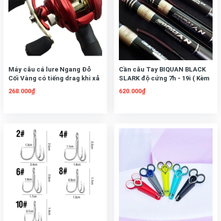
Máy câu cá lure Ngang Đỏ
Cần câu Tay BIQUAN BLACK
Cối Vàng có tiếng drag khi xả
SLARK độ cứng 7h - 19i ( Kèm
spoon Chuyên lure lóc chẽm,
Đọt Phụ )- BH 1 Năm 1 Lóng
268.000₫
620.000₫
Tải cá 10kg
Trừ Lóng Gốc