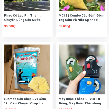
Phao Cỏ Lau Phi Thanh,
MC12 ( Combo Câu Đài ) Gồm
Chuyên Dùng Câu Nước
1Kg Cám Và Nữa Kg Khoai
Nông, Câu Lửng, Cá Nhát
Lang Ủ Bơ Sữa Dùng Câu
35.000₫
55.000₫
Chép Trôi Mè, Trắm, Rô Phi..
(Combo Câu Chép DV) Gồm
Máy Buộc Thẻo HL -288 Tự
1kg Cám Chuyên Chép Long
Động, Máy Buộc Thẻo dung
Ca Kết Hợp Với Nữa Kí Khoai
pin, Tặng Kèm Pin