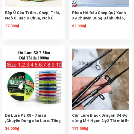
Bắp Ủ Câu Trắm , Chép, Trôi,
Phao Hố Đấu Chép Quỷ Xanh
Ngô Ủ, Bắp Ủ Chua, Ngô Ủ
X9 Chuyên Dùng Đánh Chép,
Thơm
Trắm
27.000₫
62.000₫
Dù Lure PE X8 - 7 màu
Cần Lure Black Dragon S4 Độ
,Chuyên Dùng câu Lure, Tổng
cứng MH Ngọn 2ly2 Tải mồi 5-
Hợp, Cuộn 100m
25g Tải Cá 8-10kg
36.000₫
179.000₫