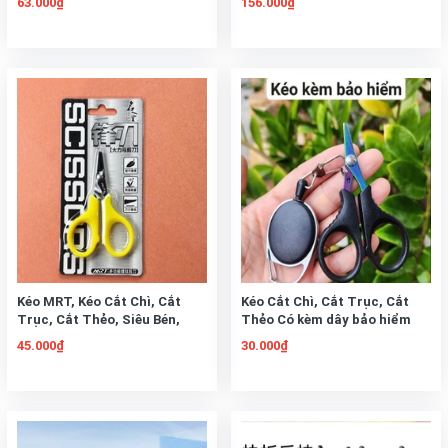
63.000₫
156.000₫
Lang Ủ Bơ sữa Hàng Loại 1
Kéo MRT, Kéo Cắt Chì, Cắt
Kéo Cắt Chì, Cắt Trục, Cắt
Trục, Cắt Thẻo, Siêu Bén,
Thẻo Có kèm dây bảo hiểm
Siêu Bén
45.000₫
30.000₫