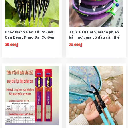
Phao Nano Hắc Tử Có Đèn
Trục Câu Đài Simago phiên
Câu Đêm , Phao Đài Có Đèn
bản mới, gia cố đầu cần thế
Cảm Biến
hệ mới không nút thắt
35.000₫
20.000₫