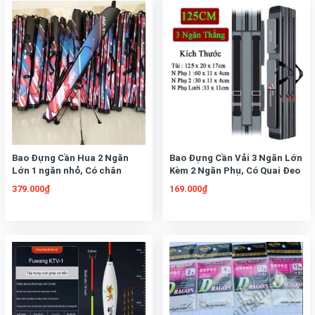
Bao Đựng Cần Hua 2 Ngăn
Bao Đựng Cần Vải 3 Ngăn Lớn
Lớn 1 ngăn nhỏ, Có chân
Kèm 2 Ngăn Phụ, Có Quai Đeo
chống Đựng Cần Câu Đơn
Size 125x20x17 cm
379.000₫
169.000₫
Câu Đài 125x14