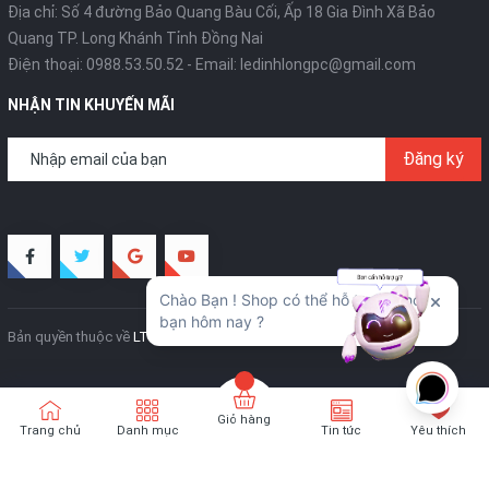
Địa chỉ: Số 4 đường Bảo Quang Bàu Cối, Ấp 18 Gia Đình Xã Bảo
Quang TP. Long Khánh Tỉnh Đồng Nai
Điện thoại:
0988.53.50.52
- Email:
ledinhlongpc@gmail.com
NHẬN TIN KHUYẾN MÃI
Đăng ký
Bản quyền thuộc về
LT Creative
Cung cấp bởi
Sapo
Giỏ hàng
Trang chủ
Danh mục
Tin tức
Yêu thích