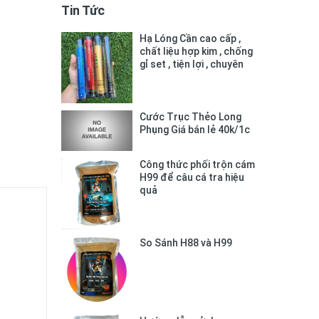
Tin Tức
Hạ Lóng Cần cao cấp ,
chất liệu hợp kim , chống
gỉ set , tiện lợi , chuyên
dụng
Cước Trục Thẻo Long
Phụng Giá bán lẻ 40k/1c
Công thức phối trộn cám
H99 để câu cá tra hiệu
quả
So Sánh H88 và H99