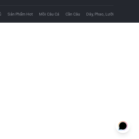
ủ
Sản Phẩm Hot
Mồi Câu Cá
Cần Câu
Dây, Phao, Lưỡi