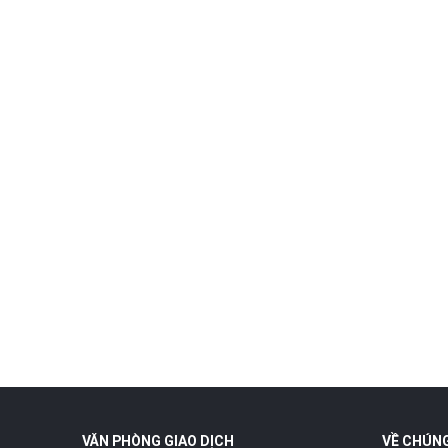
#pasgaccanganban
#pasganban
#bandiahinh
#gaccancaudai
#gactocdo
#caudai
#phukiencaudai
#docauca
#shopdocaugunni
VĂN PHÒNG GIAO DỊCH
VỀ CHÚNG