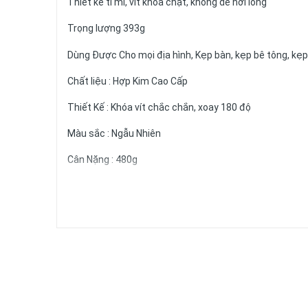
Thiết kế tỉ mỉ, vít khóa chặt, không dễ nới lỏng
Trọng lượng 393g
Dùng Được Cho mọi địa hình, Kẹp bàn, kẹp bê tông, kẹ
Chất liệu : Hợp Kim Cao Cấp
Thiết Kế : Khóa vít chắc chắn, xoay 180 độ
Màu sắc : Ngẫu Nhiên
Cân Nặng : 480g
Kích Thước : 5x18x10 cm
Sử dụng trong câu đài, dùng làm gắn gác cần,
#gaccancaudai
#gactocdo
#caudai