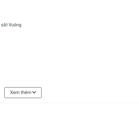
p sắt Vuông
Xem thêm