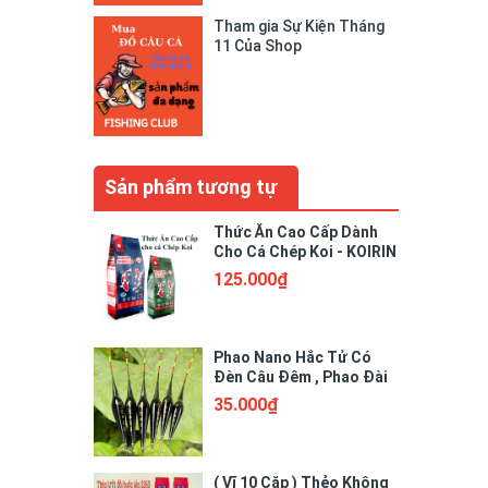
Tham gia Sự Kiện Tháng
11 Của Shop
Sản phẩm tương tự
Thức Ăn Cao Cấp Dành
Cho Cá Chép Koi - KOIRIN
125.000₫
Phao Nano Hắc Tử Có
Đèn Câu Đêm , Phao Đài
Có Đèn Cảm Biến
35.000₫
( Vĩ 10 Cặp ) Thẻo Không