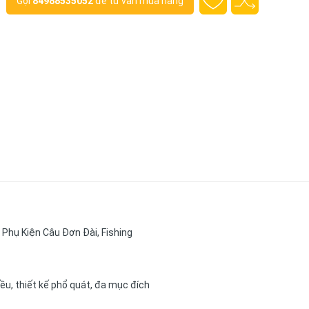
Gọi
84988535052
để tư vấn mua hàng
 Phụ Kiện Câu Đơn Đài, Fishing
hiều, thiết kế phổ quát, đa mục đích