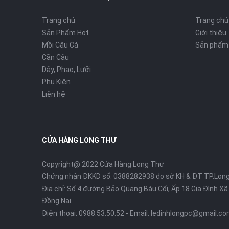
Trang chủ
Trang chủ
Sản Phẩm Hot
Giới thiệu
Mồi Câu Cá
Sản phẩm
Cần Câu
Dây, Phao, Lưỡi
Phụ Kiện
Liên hệ
CỬA HÀNG LONG THƯ
Copyright@ 2022 Cửa Hàng Long Thư
Chứng nhận ĐKKD số: 0388282938 do sở KH & ĐT TP.Lon
Địa chỉ: Số 4 đường Bảo Quang Bàu Cối, Ấp 18 Gia Đình X
Đồng Nai
Điện thoại:
0988.53.50.52
- Email:
ledinhlongpc@gmail.c