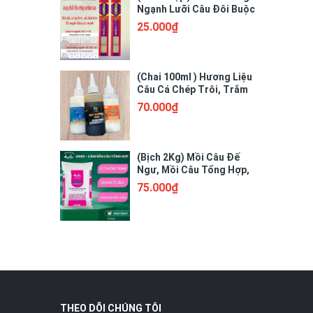
Ngạnh Lưỡi Câu Đôi Buộc
Sẵn 3260
25.000₫
(Chai 100ml ) Hương Liệu
Câu Cá Chép Trôi, Trắm
Cỏ. Tương Sữa Thơm,
70.000₫
Hương Sữa Non, Mật
Đường Đen
(Bịch 2Kg) Mồi Câu Đế
Ngư, Mồi Câu Tổng Hợp,
Mồi Câu Chép, Mồi Câu
75.000₫
Rô Phi
THEO DÕI CHÚNG TÔI