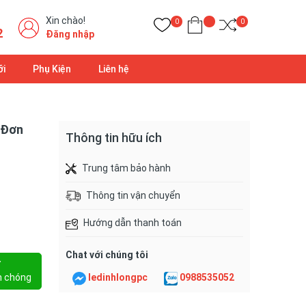
Xin chào!
0
0
2
Đăng nhập
ỡi
Phụ Kiện
Liên hệ
 Đơn
Thông tin hữu ích
Trung tâm bảo hành
Thông tin vận chuyển
Hướng dẫn thanh toán
Chat với chúng tôi
Y
h chóng
ledinhlongpc
0988535052