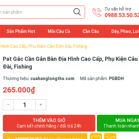
Tư vấn hỗ trợ
0988.53.50.5
Sản Phẩm Hot
Mồi Câu Cá
Cần Câu
Dây, Phao, Lư
Hình Cao Cấp, Phụ Kiện Câu Đơn Đài, Fishing
Pat Gác Cần Gắn Bàn Địa Hình Cao Cấp, Phụ Kiện Câu
Đài, Fishing
Thương hiệu:
cuahanglongthu.com
Mã sản phẩm:
PGBDH
265.000₫
–
+
THÊM VÀO GIỎ
MUA NGA
Cam kết chính hãng / đổi trả 24h
Thanh toán nhan