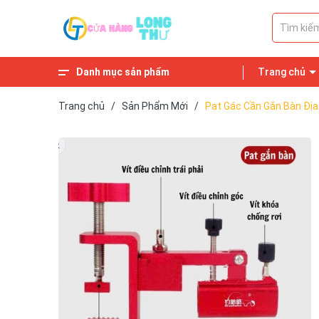
Danh mục sản phẩm
Trang chủ
Phụ Kiện
Dây, Phao, Lưỡi
Cần Câu
Mồi Câu Cá
Sản Phẩm Hot
Sản Phẩm Khuyến Mãi
Tất Cả Sản Phẩm
Trang chủ
/
Sản Phẩm Mới
/
Pat Gác Cần Gắn Bàn Địa 