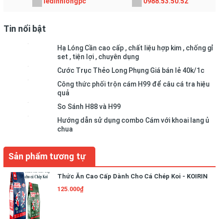
ledinhlongpc
0988.53.50.52
Tin nổi bật
Hạ Lóng Cần cao cấp , chất liệu hợp kim , chống gỉ
set , tiện lợi , chuyên dụng
Cước Trục Thẻo Long Phụng Giá bán lẻ 40k/1c
Công thức phối trộn cám H99 để câu cá tra hiệu
quả
So Sánh H88 và H99
Hướng dẫn sử dụng combo Cám với khoai lang ủ
chua
Sản phẩm tương tự
Thức Ăn Cao Cấp Dành Cho Cá Chép Koi - KOIRIN
125.000₫