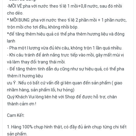
-MỒI VÊ:pha với nước theo tỉ lệ 1 mồi+0,8 nước, sau đó nhồi
cho dẻo.
* MỒI BUNG: pha với nước theo tỉ lệ 2 phần mồi + 1 phần nước,
trộn mồi cho tơi đều, không nhồi bóp.
*để tăng thêm hiệu quả có thể pha thêm hương liệu và đông
lạnh
- Pha một l lượng vừa đủ khi câu, không trộn 1 lần quá nhiều.
- Khi câu tránh để ánh nắng trực tiếp vào mồi, gây mất mùi vị
và làm thay đổi trạng thái mồi.
- Để tăng thêm tính dẫn dụ cũng như sự hiệu quả, có thể pha
thêm ít hương liệu
ưu Ý : Nếu có bất cứ vấn đề gì liên quan đến sản phẩm ( giao
nhầm hàng, sản phẩm lổi, hư hỏng)
Quý Khách Vui lòng liên hệ với Shop để được hỗ trợ, chân
thành cảm ơn !
Cam Kết:
1. Hàng 100% chụp hình thật, có đầy đủ ảnh chụp từng chi tiết
sản phẩm.