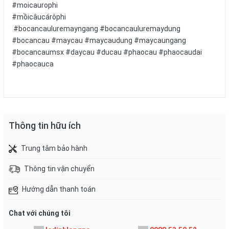
#moicaurophi
#mồicâucárôphi
#bocancauluremayngang #bocancauluremaydung
#bocancau #maycau #maycaudung #maycaungang
#bocancaumsx #daycau #ducau #phaocau #phaocaudai
#phaocauca
Thông tin hữu ích
Trung tâm bảo hành
Thông tin vận chuyển
Hướng dẫn thanh toán
Chat với chúng tôi