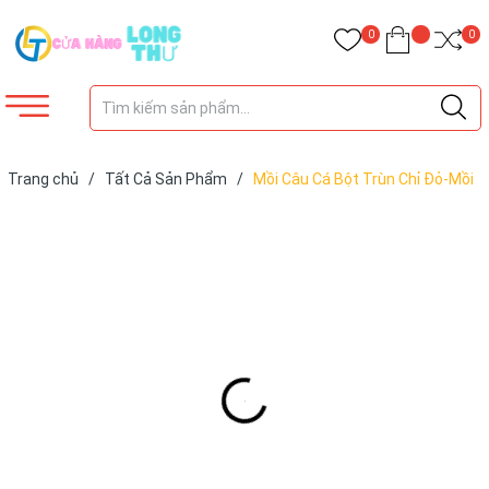
0
0
Trang chủ
/
Tất Cả Sản Phẩm
/
Mồi Câu Cá Bột Trùn Chỉ Đỏ-Mồi
Câu Cá-Thánh Dụ Cá