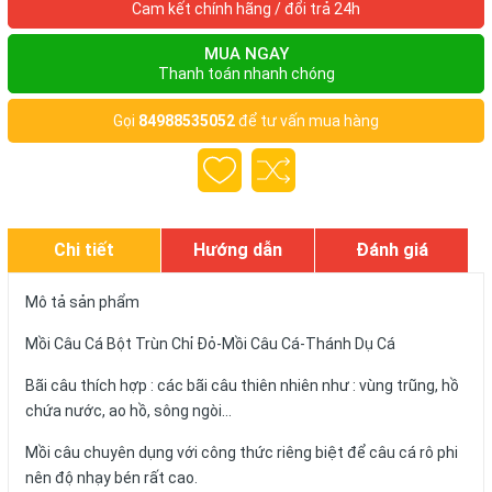
Cam kết chính hãng / đổi trả 24h
MUA NGAY
Thanh toán nhanh chóng
Gọi
84988535052
để tư vấn mua hàng
Chi tiết
Hướng dẫn
Đánh giá
Mô tả sản phẩm
Mồi Câu Cá Bột Trùn Chỉ Đỏ-Mồi Câu Cá-Thánh Dụ Cá
Bãi câu thích hợp : các bãi câu thiên nhiên như : vùng trũng, hồ
chứa nước, ao hồ, sông ngòi…
Mồi câu chuyên dụng với công thức riêng biệt để câu cá rô phi
nên độ nhạy bén rất cao.