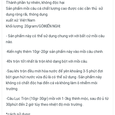
Thành phần tự nhiên, không độc hại
Sản phẩm mồi câu cá chất lượng cao được các cần thủ sử
dụng rộng rãi, thông dụng.
xuất xứ: Việt Nam
khối lượng: 20gram/GÓIKIẾN NGHỊ:
- Sản phẩm này có thể sử dụng chung với với bất cứ mồi câu
nào.
-Kiến nghị thêm 10gr-20gr sản phẩm này vào mồi câu chinh.
-Khi trộn tốt nhất là trộn khô dạng bột với mồi câu.
-Sau khi trộn đều mới hòa nước để yên khoảng 3-5 phút đợi
bột giun hút nước vừa đủ là có thể sử dụng -Sản phẩm này
không có chất độc hại đến cá và không làm ô nhiễm môi
trường .
-Câu Lục Trộn (10gr-30gr) mồi với 1-3kg thính mộc, sau đó ủ từ
30phút đến 2 giờ tùy theo nhiệt độ môi trường .
*cách sử dung: