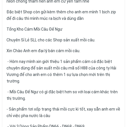
nilon chống thấm nên anh em cứ yên tâm nhé
Đặc biệt Shop còn gửi kèm thêm cho anh em mình 1 bịch zip
để đi câu thì mình múc ra bịch và dùng dần
Tổng Kho Cám Mồi Câu Đế Ngư
Chuyên Sỉ Lẻ SLL cho các Shop sản xuất mồi câu.
Xin Chào Anh em đại lý bán cám mồi câu.
- Hôm nay mình xin giới thiệu 1 sản phẩm cám cá đặc biệt
chuyên dùng để sản xuất mồi câu mã số H88 của công ty Hải
Vương để cho anh em có thêm 1 sự lựa chọn mới trên thị
trường.
- Mồi Câu Đế Ngư có gì đặc biệt hơn so với loại cám khác trên
thị trường.
- Sản phẩm tơi xốp trạng thái mồi cực kì tốt, xay sẵn anh em về
chỉ việc pha nước là câu
- Với 3 Dòng Sản Phẩm DN66 - DN68 - DN69