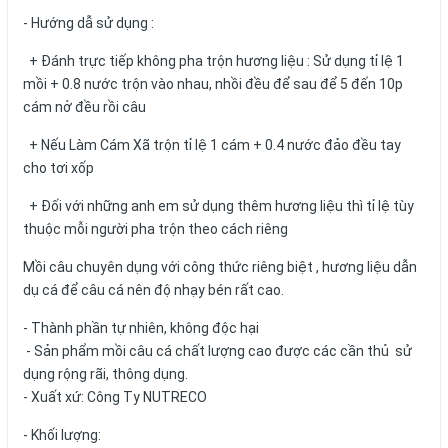
- Hướng dẫ sử dụng :
+ Đánh trực tiếp không pha trộn hương liệu : Sử dụng tỉ lệ 1
mồi + 0.8 nước trộn vào nhau, nhồi đều để sau để 5 đến 10p
cám nở đều rồi câu
+ Nếu Làm Cám Xã trộn tỉ lệ 1 cám + 0.4 nước đảo đều tay
cho tơi xốp
+ Đối với những anh em sử dụng thêm hương liệu thì tỉ lệ tùy
thuộc mỗi người pha trộn theo cách riêng
Mồi câu chuyên dụng với công thức riêng biệt , hương liệu dẫn
dụ cá để câu cá nên độ nhạy bén rất cao.
- Thành phần tự nhiên, không độc hại
- Sản phẩm mồi câu cá chất lượng cao được các cần thủ sử
dụng rộng rãi, thông dụng.
- Xuất xứ: Công Ty NUTRECO
- Khối lượng: