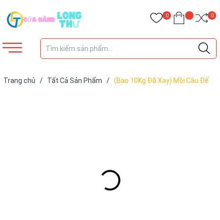
0
0
Trang chủ
/
Tất Cả Sản Phẩm
/
(Bao 10Kg Đã Xay) Mồi Câu Đế
Ngư, Mồi Câu Tổng Hợp, Mồi Câu Chép, Mồi Câu Rô Phi