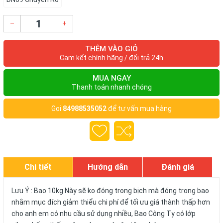
–
+
THÊM VÀO GIỎ
Cam kết chính hãng / đổi trả 24h
MUA NGAY
Thanh toán nhanh chóng
Gọi
84988535052
để tư vấn mua hàng
Chi tiết
Hướng dẫn
Đánh giá
Lưu Ý : Bao 10kg Này sẽ ko đóng trong bịch mà đóng trong bao
nhằm mục đích giảm thiểu chi phí để tối ưu giá thành thấp hơn
cho anh em có nhu cầu sử dụng nhiều, Bao Công Ty có lớp