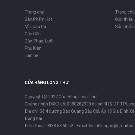
Trang chủ
Trang chủ
Sản Phẩm Hot
Giới thiệu
Mồi Câu Cá
Sản phẩm
Cần Câu
Dây, Phao, Lưỡi
Phụ Kiện
Liên hệ
CỬA HÀNG LONG THƯ
Copyright@ 2022 Cửa Hàng Long Thư
Chứng nhận ĐKKD số: 0388282938 do sở KH & ĐT TP.Lon
Địa chỉ: Số 4 đường Bảo Quang Bàu Cối, Ấp 18 Gia Đình X
Đồng Nai
Điện thoại:
0988.53.50.52
- Email:
ledinhlongpc@gmail.c