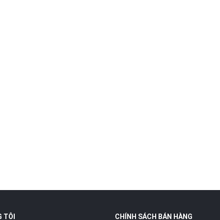
 sắc thực tế của sản phẩm có thể chênh lệch khoảng 3-5% .
on #docaulure #docaucaphukien #cancaumay #cancautay #cancaud
maygiare #cancauluc #cancaulua #cancaulangxe #cancauluremay
aulangxe #docaulancer #docaugiare #cancaugiare #bocancauca
ncaumay #bocancautay
 TÔI
CHÍNH SÁCH BÁN HÀNG