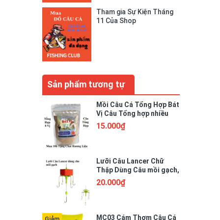
Tham gia Sự Kiện Tháng
11 Của Shop
Sản phẩm tương tự
Mồi Câu Cá Tổng Hợp Bát
Vị Câu Tổng hợp nhiều
loại cá, Gói 200g
15.000₫
Lưỡi Câu Lancer Chữ
Thập Dùng Câu mồi gạch,
thiết kế chống rối, dể sử
20.000₫
dụng
MC03 Cám Thơm Câu Cá