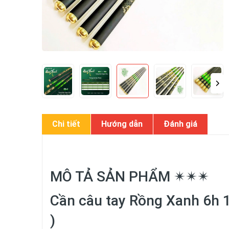
Chi tiết
Hướng dẫn
Đánh giá
MÔ TẢ SẢN PHẨM ✴✴✴
Cần câu tay Rồng Xanh 6h 1
)