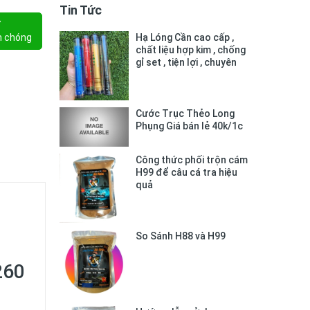
Tin Tức
Y
h chóng
Hạ Lóng Cần cao cấp ,
chất liệu hợp kim , chống
gỉ set , tiện lợi , chuyên
dụng
Cước Trục Thẻo Long
Phụng Giá bán lẻ 40k/1c
Công thức phối trộn cám
H99 để câu cá tra hiệu
quả
So Sánh H88 và H99
260