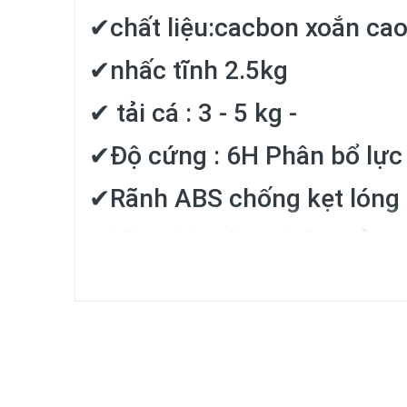
✔chất liệu:cacbon xoắn ca
✔nhấc tĩnh 2.5kg
✔ tải cá : 3 - 5 kg -
✔Độ cứng : 6H Phân bổ lực
✔Rãnh ABS chống kẹt lóng
✔Vòng Hợp kim Giúp giảm t
Thông số:
Cần
3.6m – Số lóng: 4 – Rút gọn: 110 – Trọng lượng: 9
Cần
4.5m – Số lóng: 5 – Rút gọn: 110 – Trọng lượng: 