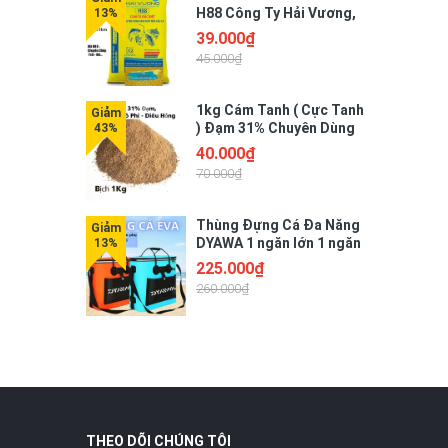
H88 Công Ty Hải Vương,
39.000₫
45.000₫
1kg Cám Tanh ( Cực Tanh
) Đạm 31% Chuyên Dùng
câu cá rô phi diêu hồng
40.000₫
70.000₫
ai
Thùng Đựng Cá Đa Năng
dung
DYAWA 1 ngăn lớn 1 ngăn
nhỏ, Chất Liệu Nhựa EVA
225.000₫
Cao Cấp
260.000₫
THEO DÕI CHÚNG TÔI