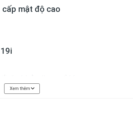
o cấp mật độ cao
 19i
ối đa khả năng nổ lóng
Xem thêm
3g – Φ Ngọn/gốc(mm): 1,4/15.0
143g – Φ Ngọn/gốc(mm): 1,4/17.0