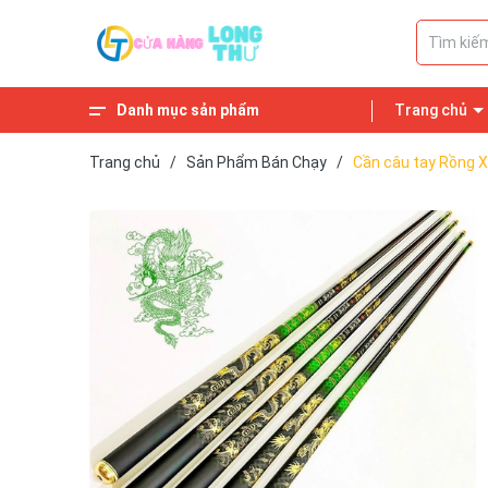
Danh mục sản phẩm
Trang chủ
Phụ Kiện
Dây, Phao, Lưỡi
Cần Câu
Mồi Câu Cá
Sản Phẩm Hot
Sản Phẩm Khuyến Mãi
Tất Cả Sản Phẩm
Trang chủ
/
Sản Phẩm Bán Chạy
/
Cần câu tay Rồng X