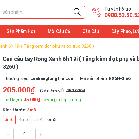
Tư vấn hỗ trợ
0988.53.50.5
Sản Phẩm Hot
Mồi Câu Cá
Cần Câu
Dây, Phao, Lư
anh 6h 19i ( Tặng kèm đọt phụ và bộ trục 3260 )
Cần câu tay Rồng Xanh 6h 19i ( Tặng kèm đọt phụ và 
3260 )
Thương hiệu:
cuahanglongthu.com
Mã sản phẩm:
RX6H-3m6
205.000₫
Giá niêm yết:
250.000₫
Tiết kiệm:
45.000₫
so với giá thị trường
Kích thước:
3m6
3m6
4m5
5m4
6m3
–
+