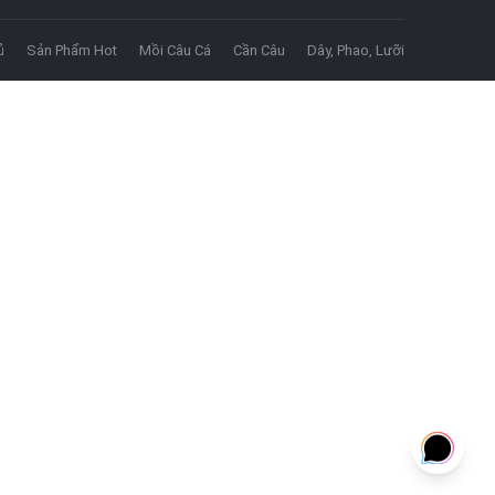
ủ
Sản Phẩm Hot
Mồi Câu Cá
Cần Câu
Dây, Phao, Lưỡi