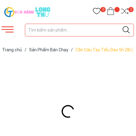
0
0
Trang chủ
/
Sản Phẩm Bán Chạy
/
Cần Câu Tay Tiểu Dao 5h 28i (
Tặng kèm đọt Rin)