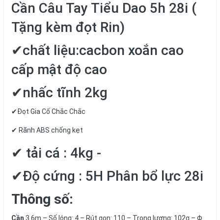
Cần Câu Tay Tiểu Dao 5h 28i (
Tặng kèm đọt Rin)
✔chất liệu:cacbon xoắn cao
cấp mật độ cao
✔nhấc tĩnh 2kg
✔Đọt Gia Cố Chắc Chắc
✔ Rãnh ABS chống kẹt
✔ tải cá : 4kg -
✔Độ cứng : 5H Phân bổ lực 28i
Thông số:
Cần
3.6m – Số lóng: 4 – Rút gọn: 110 – Trọng lượng: 102g – Φ