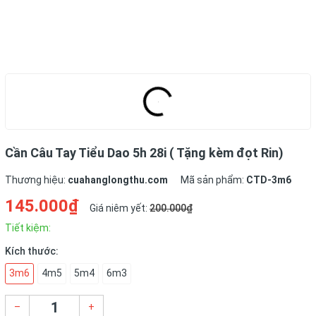
Cần Câu Tay Tiểu Dao 5h 28i ( Tặng kèm đọt Rin)
Thương hiệu:
cuahanglongthu.com
Mã sản phẩm:
CTD-3m6
145.000₫
Giá niêm yết:
200.000₫
Tiết kiệm:
Kích thước:
3m6
4m5
5m4
6m3
–
+