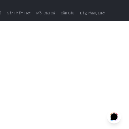
ủ
Sản Phẩm Hot
Mồi Câu Cá
Cần Câu
Dây, Phao, Lưỡi