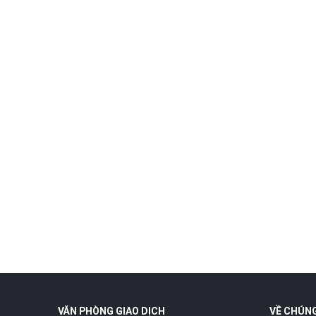
#docaugiare
#shopdocaugunni
#cancaulure
#cancaumay
VĂN PHÒNG GIAO DỊCH
VỀ CHÚNG