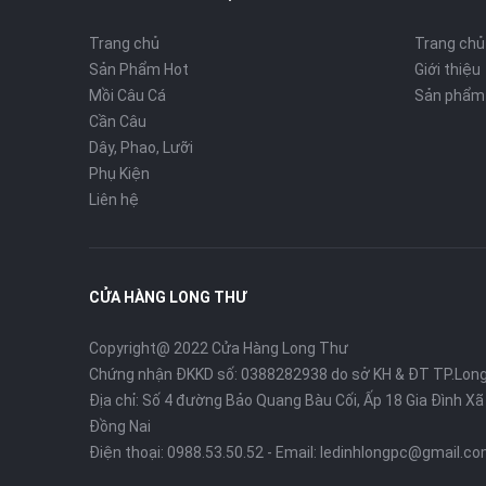
Trang chủ
Trang chủ
Sản Phẩm Hot
Giới thiệu
Mồi Câu Cá
Sản phẩm
Cần Câu
Dây, Phao, Lưỡi
Phụ Kiện
Liên hệ
CỬA HÀNG LONG THƯ
Copyright@ 2022 Cửa Hàng Long Thư
Chứng nhận ĐKKD số: 0388282938 do sở KH & ĐT TP.Lon
Địa chỉ: Số 4 đường Bảo Quang Bàu Cối, Ấp 18 Gia Đình X
Đồng Nai
Điện thoại:
0988.53.50.52
- Email:
ledinhlongpc@gmail.c