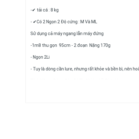
-✔ tải cá : 8 kg
- ✔Có 2 Ngọn 2 Độ cứng : M Và ML
Sử dụng cả máy ngang lẫn máy đứng
-1m8 thu gọn 95cm - 2 đoạn Nặng 170g
- Ngọn 2Li
- Tuy là dòng cần lure, nhưng rất khỏe và bền bì, nên 
Tính Năng : Dùng Câu Cá Tự Nhiên, Hồ Dịch Vụ
Lợi ích : Cẩu Gạt Nhanh, Dùng Trong Câu Thi Đấu
Shop cam kết:
1- Hình ảnh đúng như trong bài đăng.
2- Hàng chuẩn chất lượng đi đôi với giá thành