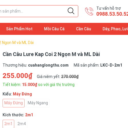
Tư vấn hỗ trợ
0988.53.50.5
Sản Phẩm Hot
Mồi Câu Cá
Cần Câu
Dây, Phao, Lư
2 Ngọn M và ML Dài
Cần Câu Lure Kap Coi 2 Ngọn M và ML Dài
Thương hiệu:
cuahanglongthu.com
Mã sản phẩm:
LKC-D-2m1
255.000₫
Giá niêm yết:
270.000₫
Tiết kiệm:
15.000₫
so với giá thị trường
Kiểu:
Máy Đứng
Máy Đứng
Máy Ngang
Kích thước:
2m1
2m1
2m4