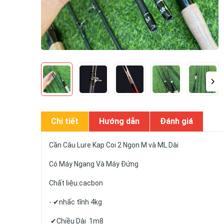
Chi tiết
Hướng dẫn
Đánh giá
Cần Câu Lure Kap Coi 2 Ngọn M và ML Dài
Có Máy Ngang Và Máy Đứng
Chất liệu:cacbon
- ✔nhấc tĩnh 4kg
✔Chiều Dài 1m8