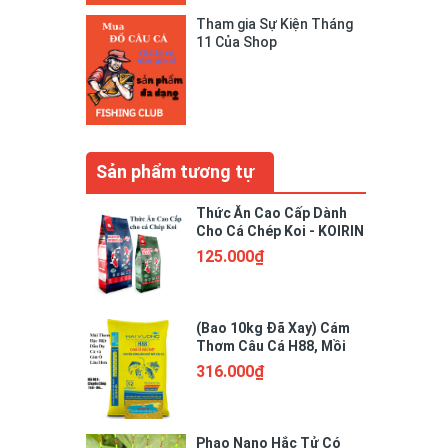
Tham gia Sự Kiện Tháng
11 Của Shop
Sản phẩm tương tự
Thức Ăn Cao Cấp Dành
Cho Cá Chép Koi - KOIRIN
125.000₫
(Bao 10kg Đã Xay) Cám
Thơm Câu Cá H88, Mồi
Câu Cá Chép, Trôi, Mè.
316.000₫
Trắm..
Phao Nano Hắc Tử Có