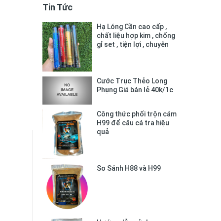
Tin Tức
Hạ Lóng Cần cao cấp ,
chất liệu hợp kim , chống
gỉ set , tiện lợi , chuyên
dụng
Cước Trục Thẻo Long
Phụng Giá bán lẻ 40k/1c
Công thức phối trộn cám
H99 để câu cá tra hiệu
quả
So Sánh H88 và H99