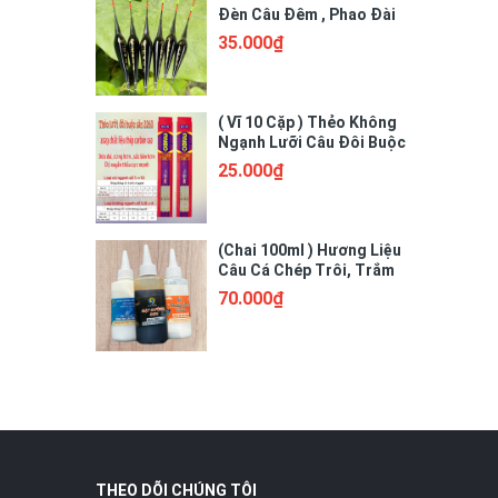
Đèn Câu Đêm , Phao Đài
Có Đèn Cảm Biến
35.000₫
( Vĩ 10 Cặp ) Thẻo Không
Ngạnh Lưỡi Câu Đôi Buộc
Sẵn 3260
25.000₫
(Chai 100ml ) Hương Liệu
Câu Cá Chép Trôi, Trắm
Cỏ. Tương Sữa Thơm,
70.000₫
Hương Sữa Non, Mật
Đường Đen
THEO DÕI CHÚNG TÔI