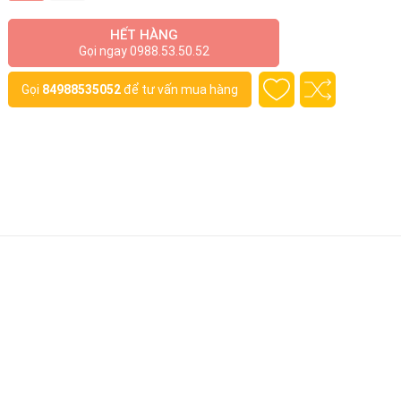
HẾT HÀNG
Gọi ngay 0988.53.50.52
Gọi
84988535052
để tư vấn mua hàng