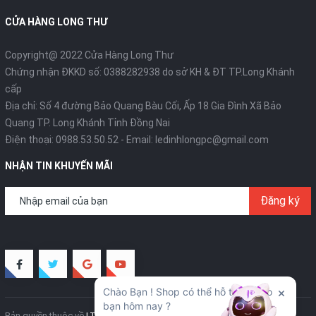
CỬA HÀNG LONG THƯ
Copyright@ 2022 Cửa Hàng Long Thư
Chứng nhận ĐKKD số: 0388282938 do sở KH & ĐT TP.Long Khánh
cấp
Địa chỉ: Số 4 đường Bảo Quang Bàu Cối, Ấp 18 Gia Đình Xã Bảo
Quang TP. Long Khánh Tỉnh Đồng Nai
Điện thoại:
0988.53.50.52
- Email:
ledinhlongpc@gmail.com
NHẬN TIN KHUYẾN MÃI
Đăng ký
Bản quyền thuộc về
LT Creative
Cung cấp bởi
Sapo