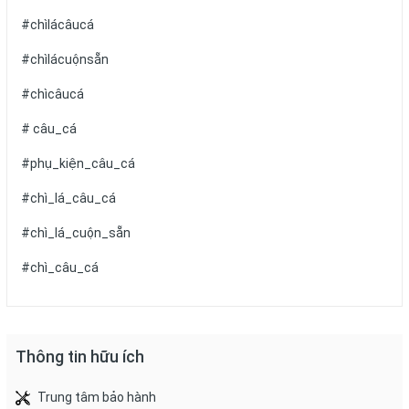
#chìlácâucá
#chìlácuộnsẵn
#chìcâucá
# câu_cá
#phụ_kiện_câu_cá
#chì_lá_câu_cá
#chì_lá_cuộn_sẵn
#chì_câu_cá
Thông tin hữu ích
Trung tâm bảo hành