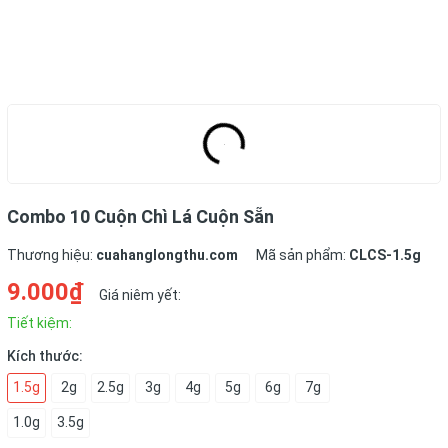
Combo 10 Cuộn Chì Lá Cuộn Sẵn
Thương hiệu:
cuahanglongthu.com
Mã sản phẩm:
CLCS-1.5g
9.000₫
Giá niêm yết:
Tiết kiệm:
Kích thước:
1.5g
2g
2.5g
3g
4g
5g
6g
7g
1.0g
3.5g