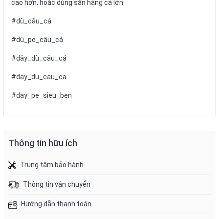
cao hơn, hoặc dùng săn hàng cá lớn
#dù_câu_cá
#dù_pe_câu_cá
#dây_dù_câu_cá
#day_du_cau_ca
#day_pe_sieu_ben
Thông tin hữu ích
Trung tâm bảo hành
Thông tin vận chuyển
Hướng dẫn thanh toán