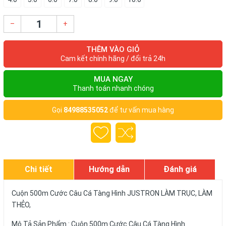
–
+
THÊM VÀO GIỎ
Cam kết chính hãng / đổi trả 24h
MUA NGAY
Thanh toán nhanh chóng
Gọi
84988535052
để tư vấn mua hàng
Chi tiết
Hướng dẫn
Đánh giá
Cuộn 500m Cước Câu Cá Tàng Hình JUSTRON LÀM TRỤC, LÀM
THẺO,
Mô Tả Sản Phẩm : Cuộn 500m Cước Câu Cá Tàng Hình