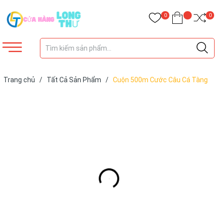
0
0
Trang chủ
/
Tất Cả Sản Phẩm
/
Cuộn 500m Cước Câu Cá Tàng
Hình JUSTRON LÀM TRỤC, LÀM THẺO,