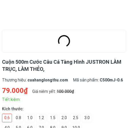
Cuộn 500m Cước Câu Cá Tàng Hình JUSTRON LÀM
TRỤC, LÀM THẺO,
Thương hiệu:
cuahanglongthu.com
Mã sản phẩm:
C500mJ-0.6
79.000₫
Giá niêm yết:
100.000₫
Tiết kiệm:
Kích thước:
0.6
0.8
1.0
1.2
1.5
2.0
2.5
3.0
4.0
5.0
6.0
7.0
8.0
9.0
10.0