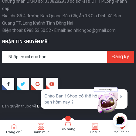
Chứng nhận ĐKKD số: 0388282938 do sở KH & ĐT TP.Long Khánh
cấp
Địa chỉ: Số 4 đường Bảo Quang Bàu Cối, Ấp 18 Gia Đình Xã Bảo
Quang TP. Long Khánh Tỉnh Đồng Nai
Điện thoại:
0988.53.50.52
- Email:
ledinhlongpc@gmail.com
NHẬN TIN KHUYẾN MÃI
Đăng ký
Bản quyền thuộc về
LT Creative
Cung cấp bởi
Sapo
Giỏ hàng
Trang chủ
Danh mục
Tin tức
Yêu thích