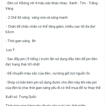
- Đèn có 4 Bóng với 4 màu sắc khác nhau : Xanh - Tím - Trắng -
Vàng
- 2 Chế độ sáng : sáng vừa và sáng mạnh
- Chân đế chắc chắn có thể tăng giảm, chiều cao tối đa đạt
63cm
- Thời gian sáng : 8h
Lưu Ý :
- Sạc đầy pin ( 8 tiếng ) trước lần sử dụng đầu tiên để pin đèn
đạt trạng thái tốt nhất
- Để chuyển màu sắc của đèn , vui lòng giữ nút nguồn 3s
- Shop có bán kèm pin sử dụng được cho đèn này, khi nào pin
của đèn bị chai thời gian sáng yếu đi có thể mua để tự thay thế
Xuất xứ: Trung Quốc
Thời gian giao hàng phụ thuộc vào vị trí các tỉnh miền: