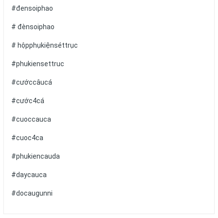
#đensoiphao
# đènsoiphao
# hộpphụkiệnséttrục
#phukiensettruc
#cướccâucá
#cước4cá
#cuoccauca
#cuoc4ca
#phukiencauda
#daycauca
#docaugunni