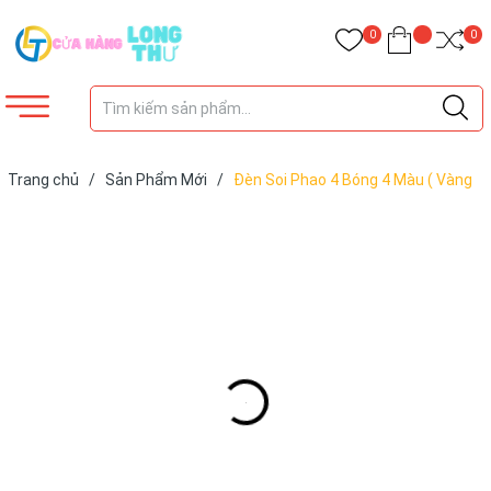
0
0
Trang chủ
/
Sản Phẩm Mới
/
Đèn Soi Phao 4 Bóng 4 Màu ( Vàng
+ Xanh + Tím + Trắng) , 3 chế độ, Có Kèm Chân Đế Cao 63cm