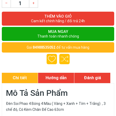
–
+
THÊM VÀO GIỎ
Cam kết chính hãng / đổi trả 24h
MUA NGAY
Thanh toán nhanh chóng
Gọi
84988535052
để tư vấn mua hàng
Chi tiết
Hướng dẫn
Đánh giá
Mô Tả Sản Phẩm
Đèn Soi Phao 4 Bóng 4 Màu ( Vàng + Xanh + Tím + Trắng) , 3
chế độ, Có Kèm Chân Đế Cao 63cm