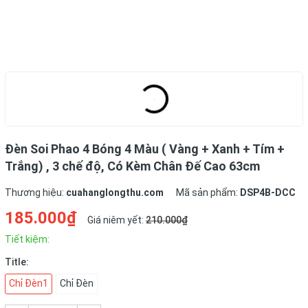
Đèn Soi Phao 4 Bóng 4 Màu ( Vàng + Xanh + Tím +
Trắng) , 3 chế độ, Có Kèm Chân Đế Cao 63cm
Thương hiệu:
cuahanglongthu.com
Mã sản phẩm:
DSP4B-DCC
185.000₫
Giá niêm yết:
210.000₫
Tiết kiệm:
Title:
Chỉ Đèn1
Chỉ Đèn