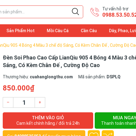
Tư vấn hỗ trợ
0988.53.50.5
Sản Phẩm Hot
Mồi Câu Cá
Cần Câu
Dây, Phao, Lư
anQiu 905 4 Bóng 4 Màu 3 chế độ Sáng, Có Kèm Chân Đế , Cường Độ Ca
Đèn Soi Phao Cao Cấp LianQiu 905 4 Bóng 4 Màu 3 ch
Sáng, Có Kèm Chân Đế , Cường Độ Cao
Thương hiệu:
cuahanglongthu.com
Mã sản phẩm:
DSPLQ
850.000₫
–
+
THÊM VÀO GIỎ
MUA NGA
Cam kết chính hãng / đổi trả 24h
Thanh toán nhan