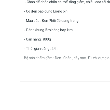
- Chân đế chắc chắn có thể tăng giảm, chiều cao tối 
- Có đèn báo dung lượng pin
- Màu sắc : Đen Phối đỏ sang trọng
- Đèn : khung làm băng hợp kim
- Cân nặng : 800g
- Thời gian sáng : 24h
Bộ sản phẩm gồm : Đèn , Chân , dây sạc, Túi vải đựng đ
Lưu Ý :
- Sạc đầy pin ( 12 tiếng ) trước lần sử dụng đầu tiên để
- Để chuyển màu sắc của đèn , vui lòng giữ nút nguồn 
Xuất xứ: Trung Quốc
Thời gian giao hàng phụ thuộc vào vị trí các tỉnh miền: