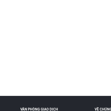
#phukiensettruc
#cướccâucá
#cước4cá
#densoiphaolianqiu
#densoiphao
#phukiencauda
#daycauca
#shopdocaugunni
VĂN PHÒNG GIAO DỊCH
VỀ CHÚNG