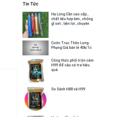
Tin Tức
Hạ Lóng Cần cao cấp ,
chất liệu hợp kim , chống
gỉ set , tiện lợi , chuyên
dụng
Cước Trục Thẻo Long
Phụng Giá bán lẻ 40k/1c
Công thức phối trộn cám
H99 để câu cá tra hiệu
quả
So Sánh H88 và H99