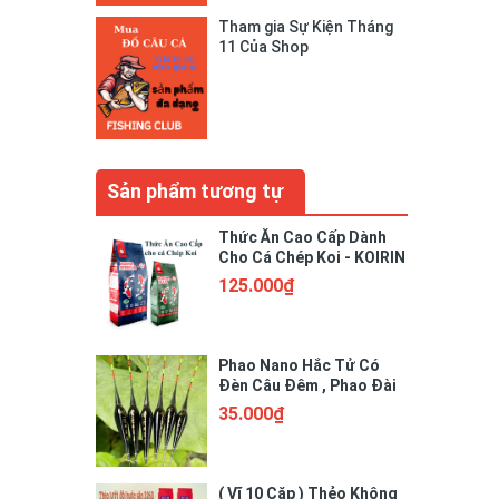
Tham gia Sự Kiện Tháng
11 Của Shop
Sản phẩm tương tự
mà có
ngoài có
Thức Ăn Cao Cấp Dành
Cho Cá Chép Koi - KOIRIN
hoá đơn
125.000₫
Phao Nano Hắc Tử Có
Đèn Câu Đêm , Phao Đài
Có Đèn Cảm Biến
35.000₫
( Vĩ 10 Cặp ) Thẻo Không