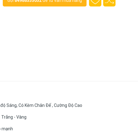
Gọi
84988535052
để tư vấn mua hàng
 độ Sáng, Có Kèm Chân Đế , Cường Độ Cao
- Trắng - Vàng
độ mạnh