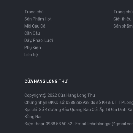
Trang chủ
Trang chủ
Sản Phẩm Hot
Giới thiệu
Mồi Câu Cá
Sản phẩm
Cần Câu
Dây, Phao, Lưỡi
Phụ Kiện
Liên hệ
CỬA HÀNG LONG THƯ
Copyright@ 2022 Cửa Hàng Long Thư
Chứng nhận ĐKKD số: 0388282938 do sở KH & ĐT TP.Lon
Địa chỉ: Số 4 đường Bảo Quang Bàu Cối, Ấp 18 Gia Đình X
Đồng Nai
Điện thoại:
0988.53.50.52
- Email:
ledinhlongpc@gmail.c