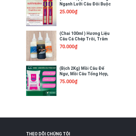
Ngạnh Lưỡi Câu Đôi Buộc
Sẵn 3260
25.000₫
(Chai 100ml ) Hương Liệu
Câu Cá Chép Trôi, Trắm
Cỏ. Tương Sữa Thơm,
70.000₫
Hương Sữa Non, Mật
Đường Đen
(Bịch 2Kg) Mồi Câu Đế
Ngư, Mồi Câu Tổng Hợp,
Mồi Câu Chép, Mồi Câu
75.000₫
Rô Phi
THEO DÕI CHÚNG TÔI