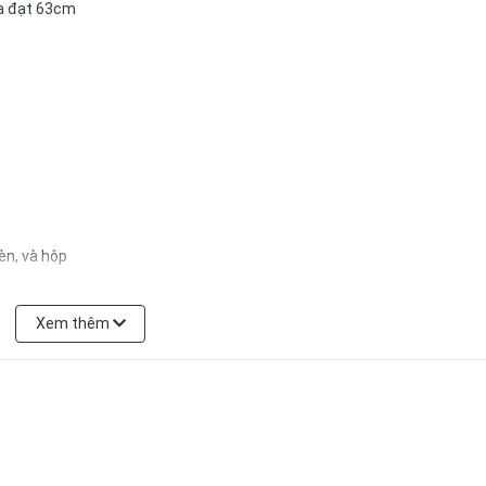
đa đạt 63cm
èn, và hộp
Xem thêm
 pin đèn đạt trạng thái tốt nhất
3s