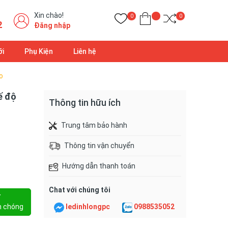
Xin chào!
0
0
2
Đăng nhập
ỡi
Phụ Kiện
Liên hệ
o
ế độ
Thông tin hữu ích
Trung tâm bảo hành
Thông tin vận chuyển
Hướng dẫn thanh toán
Chat với chúng tôi
Y
h chóng
ledinhlongpc
0988535052