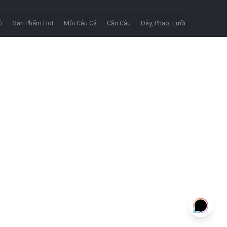
ủ
Sản Phẩm Hot
Mồi Câu Cá
Cần Câu
Dây, Phao, Lưỡi