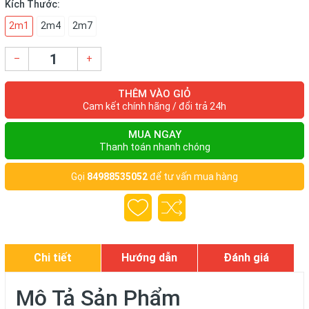
Kích Thước:
2m1
2m4
2m7
–
+
THÊM VÀO GIỎ
Cam kết chính hãng / đổi trả 24h
MUA NGAY
Thanh toán nhanh chóng
Gọi
84988535052
để tư vấn mua hàng
Chi tiết
Hướng dẫn
Đánh giá
Mô Tả Sản Phẩm