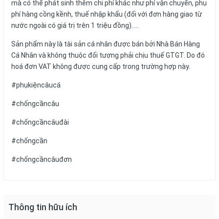
mà có thể phát sinh thêm chi phí khác như phí vận chuyển, phụ
phí hàng cồng kềnh, thuế nhập khẩu (đối với đơn hàng giao từ
nước ngoài có giá trị trên 1 triệu đồng).....
Sản phẩm này là tài sản cá nhân được bán bởi Nhà Bán Hàng
Cá Nhân và không thuộc đối tượng phải chịu thuế GTGT. Do đó
hoá đơn VAT không được cung cấp trong trường hợp này.
#phụkiệncâucá
#chốngcầncâu
#chốngcầncâuđài
#chốngcần
#chốngcầncâuđơn
Thông tin hữu ích