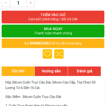
–
+
THÊM VÀO GIỎ
Cam kết chính hãng / đổi trả 24h
MUA NGAY
Thanh toán nhanh chóng
Gọi
84988535052
để tư vấn mua hàng
Chi tiết
Hướng dẫn
Đánh giá
Hộp Silicon Cuốn Trục Câu Đài, Silicon Cao Cấp, Tùy Chọn Số
Lượng Từ 6 Đến 16 Cái
Đặc ĐIểm : Silicon Cuốn Trục Câu Đài
1. Cuốn Trục được làm từ Silicon cao cấp