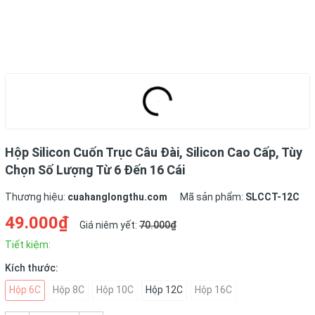
Hộp Silicon Cuốn Trục Câu Đài, Silicon Cao Cấp, Tùy
Chọn Số Lượng Từ 6 Đến 16 Cái
Thương hiệu:
cuahanglongthu.com
Mã sản phẩm:
SLCCT-12C
49.000₫
Giá niêm yết:
70.000₫
Tiết kiệm:
Kích thước:
Hộp 6C
Hộp 8C
Hộp 10C
Hộp 12C
Hộp 16C