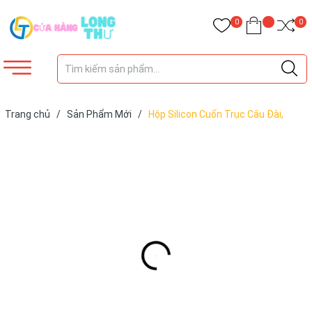
0
0
Trang chủ
/
Sản Phẩm Mới
/
Hộp Silicon Cuốn Trục Câu Đài,
Silicon Cao Cấp, Tùy Chọn Số Lượng Từ 6 Đến 16 Cái