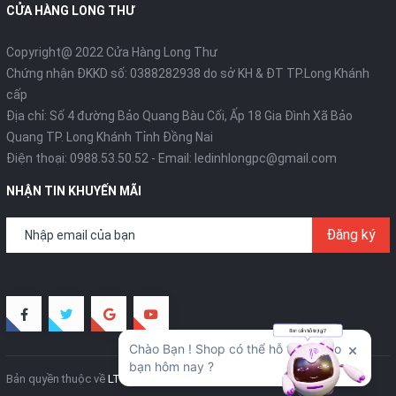
CỬA HÀNG LONG THƯ
Copyright@ 2022 Cửa Hàng Long Thư
Chứng nhận ĐKKD số: 0388282938 do sở KH & ĐT TP.Long Khánh
cấp
Địa chỉ: Số 4 đường Bảo Quang Bàu Cối, Ấp 18 Gia Đình Xã Bảo
Quang TP. Long Khánh Tỉnh Đồng Nai
Điện thoại:
0988.53.50.52
- Email:
ledinhlongpc@gmail.com
NHẬN TIN KHUYẾN MÃI
Đăng ký
Bản quyền thuộc về
LT Creative
Cung cấp bởi
Sapo