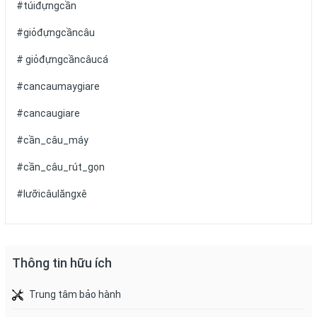
#túiđựngcần
#giỏđựngcầncâu
# giỏđựngcầncâucá
#cancaumaygiare
#cancaugiare
#cần_câu_máy
#cần_câu_rút_gọn
#lưỡicâulăngxê
Thông tin hữu ích
Trung tâm bảo hành