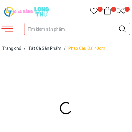
0
0
Trang chủ
/
Tất Cả Sản Phẩm
/
Phao Câu Đài 40cm