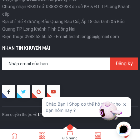
Chứng nhận ĐKKD số: 0388282938 do sở KH & ĐT TP.Long Khánh
cấp
Địa chỉ: Số 4 đường Bảo Quang Bàu Cối, Ấp 18 Gia Đình Xã Bảo
Quang TP. Long Khánh Tỉnh Đồng Nai
Điện thoại:
0988.53.50.52
- Email:
ledinhlongpc@gmail.com
NHẬN TIN KHUYẾN MÃI
Đăng ký
Bản quyền thuộc về
LT Creative
Cung cấp bởi
Sapo
Giỏ hàng