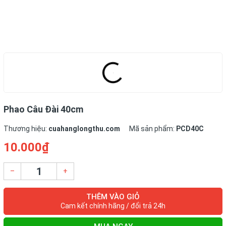
Phao Câu Đài 40cm
Thương hiệu:
cuahanglongthu.com
Mã sản phẩm:
PCD40C
10.000₫
–
+
THÊM VÀO GIỎ
Cam kết chính hãng / đổi trả 24h