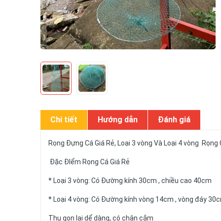
Chi tiết
Hướng dẫn
Đánh giá
Rọng Đựng Cá Giá Rẻ, Loại 3 vòng Và Loại 4 vòng Rọng
Đặc ĐIểm Rọng Cá Giá Rẻ
* Loại 3 vòng: Có Đường kính 30cm , chiều cao 40cm
* Loại 4 vòng: Có Đường kính vòng 14cm , vòng đáy 3
Thu gọn lại dể dàng, có chân cắm