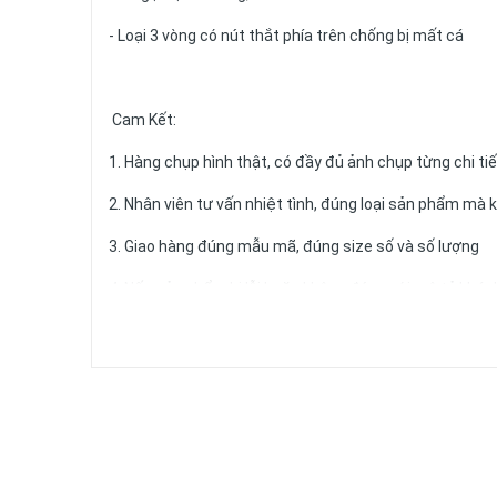
- Loại 3 vòng có nút thắt phía trên chống bị mất cá
Cam Kết:
1. Hàng chụp hình thật, có đầy đủ ảnh chụp từng chi ti
2. Nhân viên tư vấn nhiệt tình, đúng loại sản phẩm mà 
3. Giao hàng đúng mẫu mã, đúng size số và số lượng
4. Nếu sản phẩm bị lỗi hoặc không đúng với mô tả khác
5. Nếu có thắc mắc quý khách cứ nhắn tin hoặc gọi điệ
Về Thời Gian Giao Hàng - Thời gian giao hàng phụ thuộ
*Miền Bắc: Từ 3-4 ngày
*Miền Trung:Từ 2-3 ngày