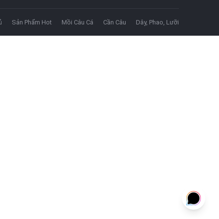
ủ
Sản Phẩm Hot
Mồi Câu Cá
Cần Câu
Dây, Phao, Lưỡi