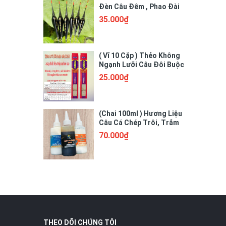
Đèn Câu Đêm , Phao Đài
Có Đèn Cảm Biến
35.000₫
( Vĩ 10 Cặp ) Thẻo Không
Ngạnh Lưỡi Câu Đôi Buộc
Sẵn 3260
25.000₫
(Chai 100ml ) Hương Liệu
Câu Cá Chép Trôi, Trắm
Cỏ. Tương Sữa Thơm,
70.000₫
Hương Sữa Non, Mật
Đường Đen
THEO DÕI CHÚNG TÔI