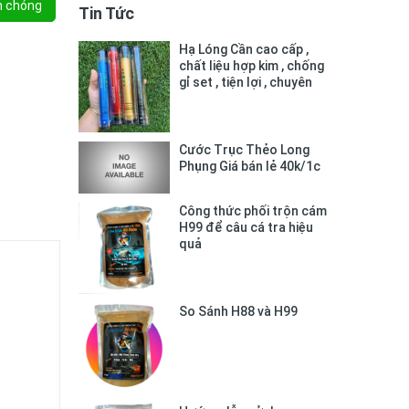
h chóng
Tin Tức
Hạ Lóng Cần cao cấp ,
chất liệu hợp kim , chống
gỉ set , tiện lợi , chuyên
dụng
Cước Trục Thẻo Long
Phụng Giá bán lẻ 40k/1c
Công thức phối trộn cám
H99 để câu cá tra hiệu
quả
So Sánh H88 và H99