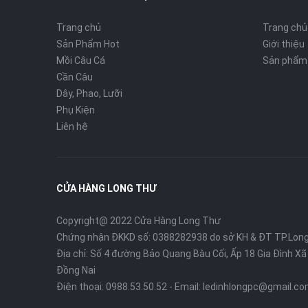
Trang chủ
Trang chủ
Sản Phẩm Hot
Giới thiệu
Mồi Câu Cá
Sản phẩm
Cần Câu
Dây, Phao, Lưỡi
Phụ Kiện
Liên hệ
CỬA HÀNG LONG THƯ
Copyright@ 2022 Cửa Hàng Long Thư
Chứng nhận ĐKKD số: 0388282938 do sở KH & ĐT TP.Lon
Địa chỉ: Số 4 đường Bảo Quang Bàu Cối, Ấp 18 Gia Đình X
Đồng Nai
Điện thoại:
0988.53.50.52
- Email:
ledinhlongpc@gmail.c