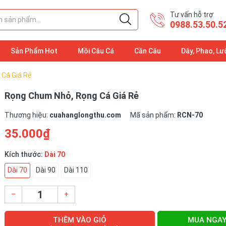
Tư vấn hỗ trợ
0988.53.50.5
Sản Phẩm Hot
Mồi Câu Cá
Cần Câu
Dây, Phao, Lư
Cá Giá Rẻ
Rọng Chum Nhỏ, Rọng Cá Giá Rẻ
Thương hiệu:
cuahanglongthu.com
Mã sản phẩm:
RCN-70
35.000₫
Kích thước:
Dài 70
Dài 70
Dài 90
Dài 110
–
+
THÊM VÀO GIỎ
MUA NGA