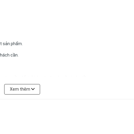
ết sản phẩm.
khách cần.
h có quyền đổi trả hàng hoặc yêu cầu hoàn tiền.
n trực tiếp cho shop ạ
Xem thêm
c vào vùng miền.