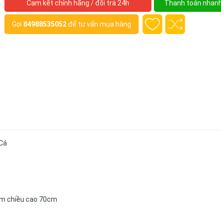
Cam kết chính hãng / đổi trả 24h
Thanh toán nhan
Gọi
84988535052
để tư vấn mua hàng
 Cá
0cm chiều cao 70cm