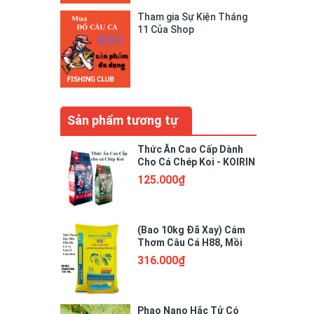
Tham gia Sự Kiện Tháng
11 Của Shop
Sản phẩm tương tự
Thức Ăn Cao Cấp Dành
Cho Cá Chép Koi - KOIRIN
125.000₫
(Bao 10kg Đã Xay) Cám
Thơm Câu Cá H88, Mồi
Câu Cá Chép, Trôi, Mè.
316.000₫
Trắm..
Phao Nano Hắc Tử Có