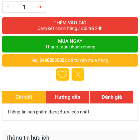
–
+
THÊM VÀO GIỎ
Cam kết chính hãng / đổi trả 24h
MUA NGAY
Thanh toán nhanh chóng
Gọi
84988535052
để tư vấn mua hàng
Chi tiết
Hướng dẫn
Đánh giá
Thông tin sản phẩm đang được cập nhật
Thông tin hữu ích