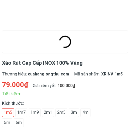
Xào Rút Cap Cấp INOX 100% Vàng
Thương hiệu:
cuahanglongthu.com
Mã sản phẩm:
XRINV-1m5
79.000₫
Giá niêm yết:
100.000₫
Tiết kiệm:
Kích thước:
1m5
1m7
1m9
2m1
2m5
3m
4m
5m
6m